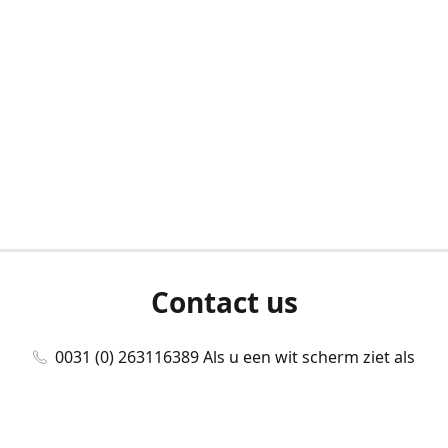
Contact us
0031 (0) 263116389 Als u een wit scherm ziet als
u bent ingelogd, neem dan contact met ons
op./Wenn Sie beim Anmelden einen weißen
Bildschirm sehen, kontaktieren Sie uns bitte./If you
see a white screen after attempting to log in,