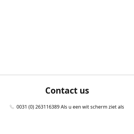
Contact us
0031 (0) 263116389 Als u een wit scherm ziet als
u bent ingelogd, neem dan contact met ons
op./Wenn Sie beim Anmelden einen weißen
Bildschirm sehen, kontaktieren Sie uns bitte./If you
see a white screen after attempting to log in,