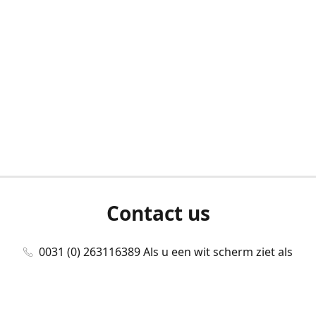
Contact us
0031 (0) 263116389 Als u een wit scherm ziet als
u bent ingelogd, neem dan contact met ons
op./Wenn Sie beim Anmelden einen weißen
Bildschirm sehen, kontaktieren Sie uns bitte./If you
see a white screen after attempting to log in,