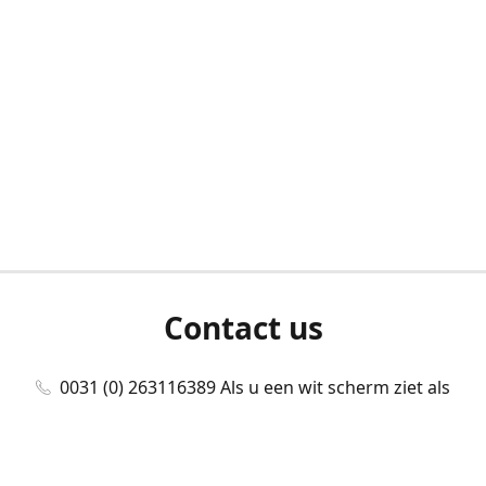
Contact us
0031 (0) 263116389 Als u een wit scherm ziet als
u bent ingelogd, neem dan contact met ons
op./Wenn Sie beim Anmelden einen weißen
Bildschirm sehen, kontaktieren Sie uns bitte./If you
see a white screen after attempting to log in,