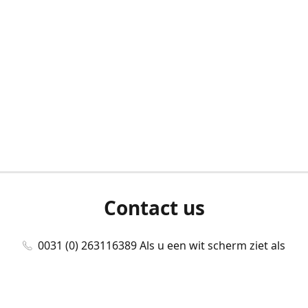
Contact us
0031 (0) 263116389 Als u een wit scherm ziet als
u bent ingelogd, neem dan contact met ons
op./Wenn Sie beim Anmelden einen weißen
Bildschirm sehen, kontaktieren Sie uns bitte./If you
see a white screen after attempting to log in,