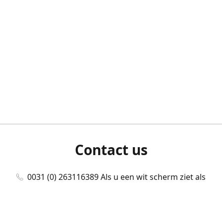
Contact us
0031 (0) 263116389 Als u een wit scherm ziet als
u bent ingelogd, neem dan contact met ons
op./Wenn Sie beim Anmelden einen weißen
Bildschirm sehen, kontaktieren Sie uns bitte./If you
see a white screen after attempting to log in,