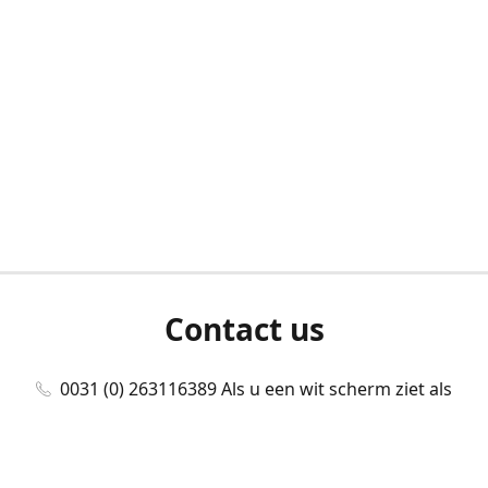
Contact us
0031 (0) 263116389 Als u een wit scherm ziet als
u bent ingelogd, neem dan contact met ons
op./Wenn Sie beim Anmelden einen weißen
Bildschirm sehen, kontaktieren Sie uns bitte./If you
see a white screen after attempting to log in,