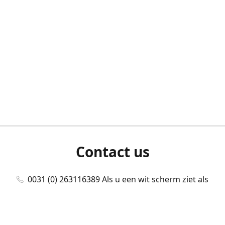
Contact us
0031 (0) 263116389 Als u een wit scherm ziet als
u bent ingelogd, neem dan contact met ons
op./Wenn Sie beim Anmelden einen weißen
Bildschirm sehen, kontaktieren Sie uns bitte./If you
see a white screen after attempting to log in,