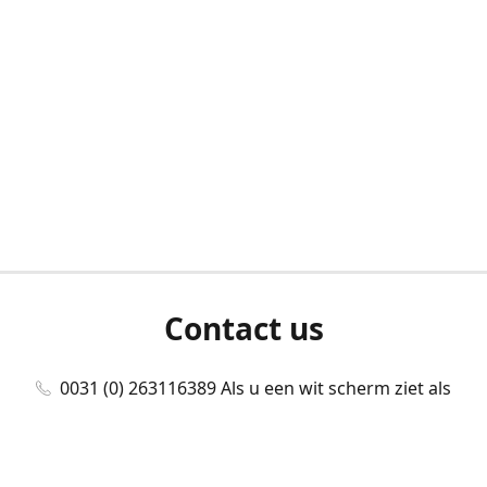
Contact us
0031 (0) 263116389 Als u een wit scherm ziet als
u bent ingelogd, neem dan contact met ons
op./Wenn Sie beim Anmelden einen weißen
Bildschirm sehen, kontaktieren Sie uns bitte./If you
see a white screen after attempting to log in,