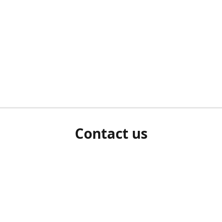
Contact us
herm ziet als u bent ingelogd, neem dan contact met ons 
en Sie uns bitte./If you see a white screen after attempting 
entex@engelvaart.com
www.engelvaart.com