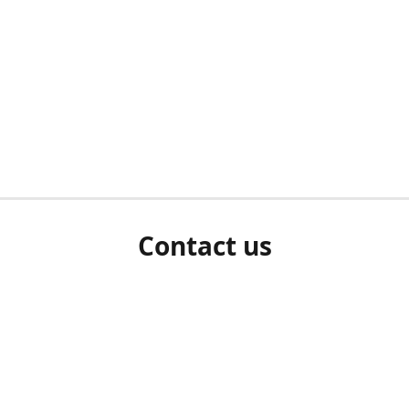
Contact us
herm ziet als u bent ingelogd, neem dan contact met ons 
en Sie uns bitte./If you see a white screen after attempting 
entex@engelvaart.com
www.engelvaart.com