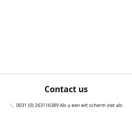
Contact us
0031 (0) 263116389 Als u een wit scherm ziet als
u bent ingelogd, neem dan contact met ons
op./Wenn Sie beim Anmelden einen weißen
Bildschirm sehen, kontaktieren Sie uns bitte./If you
see a white screen after attempting to log in,