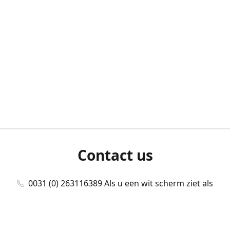
Contact us
0031 (0) 263116389 Als u een wit scherm ziet als
u bent ingelogd, neem dan contact met ons
op./Wenn Sie beim Anmelden einen weißen
Bildschirm sehen, kontaktieren Sie uns bitte./If you
see a white screen after attempting to log in,