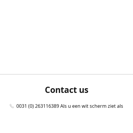
Contact us
0031 (0) 263116389 Als u een wit scherm ziet als
u bent ingelogd, neem dan contact met ons
op./Wenn Sie beim Anmelden einen weißen
Bildschirm sehen, kontaktieren Sie uns bitte./If you
see a white screen after attempting to log in,