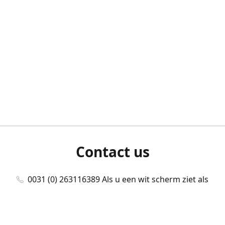
Contact us
0031 (0) 263116389 Als u een wit scherm ziet als
u bent ingelogd, neem dan contact met ons
op./Wenn Sie beim Anmelden einen weißen
Bildschirm sehen, kontaktieren Sie uns bitte./If you
see a white screen after attempting to log in,