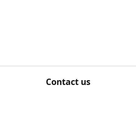
Contact us
herm ziet als u bent ingelogd, neem dan contact met ons 
en Sie uns bitte./If you see a white screen after attempting 
entex@engelvaart.com
www.engelvaart.com