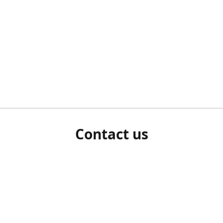
Contact us
herm ziet als u bent ingelogd, neem dan contact met ons 
en Sie uns bitte./If you see a white screen after attempting 
entex@engelvaart.com
www.engelvaart.com