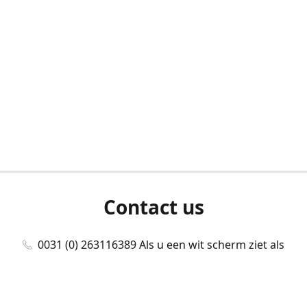
Contact us
0031 (0) 263116389 Als u een wit scherm ziet als
u bent ingelogd, neem dan contact met ons
op./Wenn Sie beim Anmelden einen weißen
Bildschirm sehen, kontaktieren Sie uns bitte./If you
see a white screen after attempting to log in,