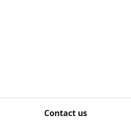
Contact us
0031 (0) 263116389 Als u een wit scherm ziet als