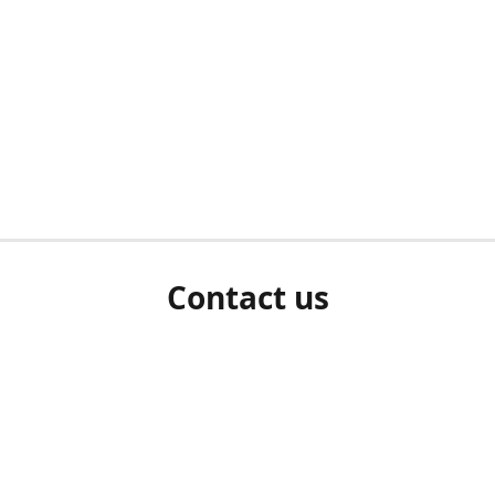
Contact us
herm ziet als u bent ingelogd, neem dan contact met ons 
en Sie uns bitte./If you see a white screen after attempting 
entex@engelvaart.com
www.engelvaart.com