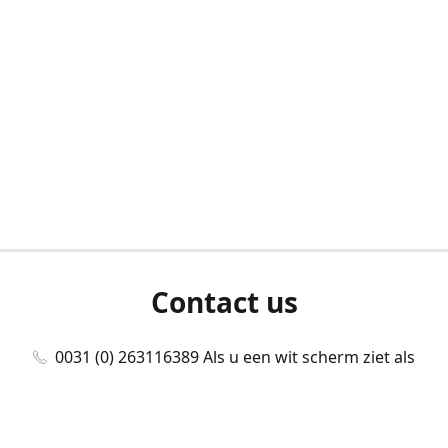
Contact us
0031 (0) 263116389 Als u een wit scherm ziet als
u bent ingelogd, neem dan contact met ons
op./Wenn Sie beim Anmelden einen weißen
Bildschirm sehen, kontaktieren Sie uns bitte./If you
see a white screen after attempting to log in,