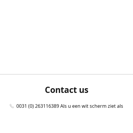
Contact us
0031 (0) 263116389 Als u een wit scherm ziet als
u bent ingelogd, neem dan contact met ons
op./Wenn Sie beim Anmelden einen weißen
Bildschirm sehen, kontaktieren Sie uns bitte./If you
see a white screen after attempting to log in,