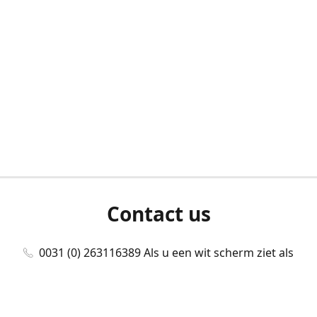
Contact us
0031 (0) 263116389 Als u een wit scherm ziet als
u bent ingelogd, neem dan contact met ons
op./Wenn Sie beim Anmelden einen weißen
Bildschirm sehen, kontaktieren Sie uns bitte./If you
see a white screen after attempting to log in,