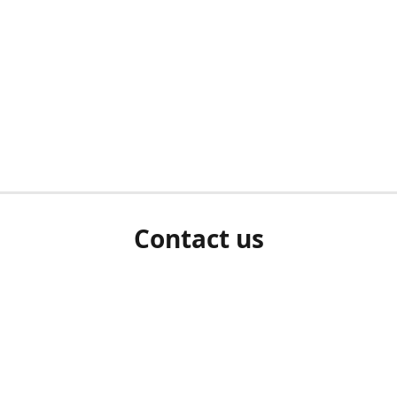
Contact us
herm ziet als u bent ingelogd, neem dan contact met ons 
en Sie uns bitte./If you see a white screen after attempting 
entex@engelvaart.com
www.engelvaart.com