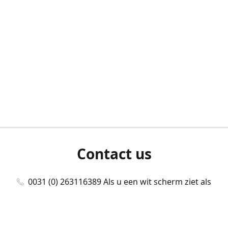
Contact us
0031 (0) 263116389 Als u een wit scherm ziet als
u bent ingelogd, neem dan contact met ons
op./Wenn Sie beim Anmelden einen weißen
Bildschirm sehen, kontaktieren Sie uns bitte./If you
see a white screen after attempting to log in,