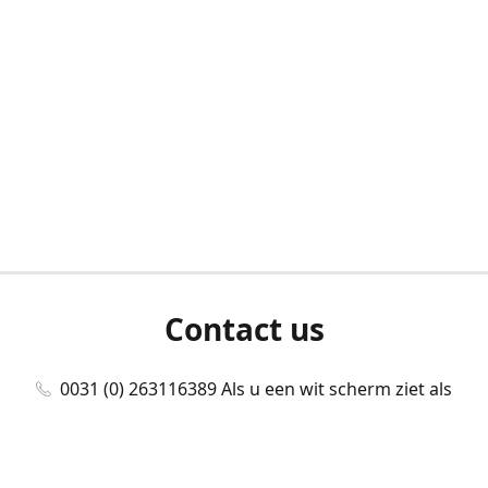
Contact us
0031 (0) 263116389 Als u een wit scherm ziet als
u bent ingelogd, neem dan contact met ons
op./Wenn Sie beim Anmelden einen weißen
Bildschirm sehen, kontaktieren Sie uns bitte./If you
see a white screen after attempting to log in,