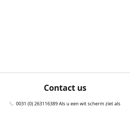
Contact us
0031 (0) 263116389 Als u een wit scherm ziet als
u bent ingelogd, neem dan contact met ons
op./Wenn Sie beim Anmelden einen weißen
Bildschirm sehen, kontaktieren Sie uns bitte./If you
see a white screen after attempting to log in,