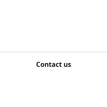
Contact us
herm ziet als u bent ingelogd, neem dan contact met ons 
en Sie uns bitte./If you see a white screen after attempting 
entex@engelvaart.com
www.engelvaart.com