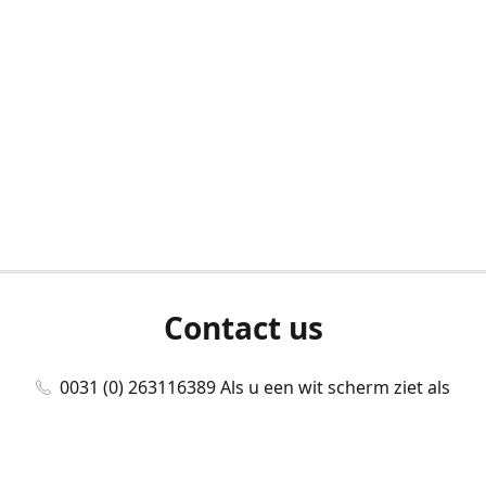
Contact us
0031 (0) 263116389 Als u een wit scherm ziet als
u bent ingelogd, neem dan contact met ons
op./Wenn Sie beim Anmelden einen weißen
Bildschirm sehen, kontaktieren Sie uns bitte./If you
see a white screen after attempting to log in,