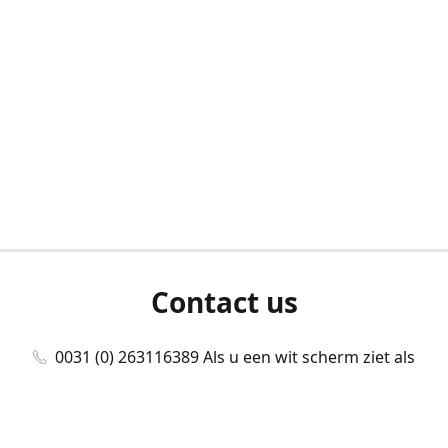
Contact us
0031 (0) 263116389 Als u een wit scherm ziet als
u bent ingelogd, neem dan contact met ons
op./Wenn Sie beim Anmelden einen weißen
Bildschirm sehen, kontaktieren Sie uns bitte./If you
see a white screen after attempting to log in,