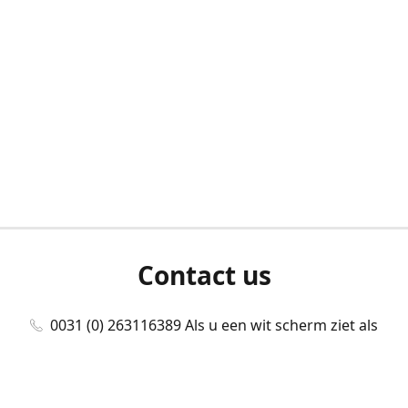
Contact us
0031 (0) 263116389 Als u een wit scherm ziet als
u bent ingelogd, neem dan contact met ons
op./Wenn Sie beim Anmelden einen weißen
Bildschirm sehen, kontaktieren Sie uns bitte./If you
see a white screen after attempting to log in,