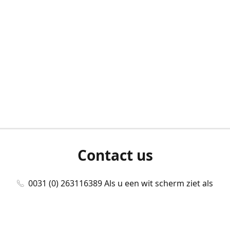
Contact us
0031 (0) 263116389 Als u een wit scherm ziet als
u bent ingelogd, neem dan contact met ons
op./Wenn Sie beim Anmelden einen weißen
Bildschirm sehen, kontaktieren Sie uns bitte./If you
see a white screen after attempting to log in,