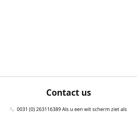
Contact us
0031 (0) 263116389 Als u een wit scherm ziet als
u bent ingelogd, neem dan contact met ons
op./Wenn Sie beim Anmelden einen weißen
Bildschirm sehen, kontaktieren Sie uns bitte./If you
see a white screen after attempting to log in,