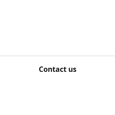
Contact us
herm ziet als u bent ingelogd, neem dan contact met ons 
en Sie uns bitte./If you see a white screen after attempting 
entex@engelvaart.com
www.engelvaart.com