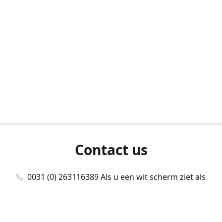
Contact us
0031 (0) 263116389 Als u een wit scherm ziet als
u bent ingelogd, neem dan contact met ons
op./Wenn Sie beim Anmelden einen weißen
Bildschirm sehen, kontaktieren Sie uns bitte./If you
see a white screen after attempting to log in,