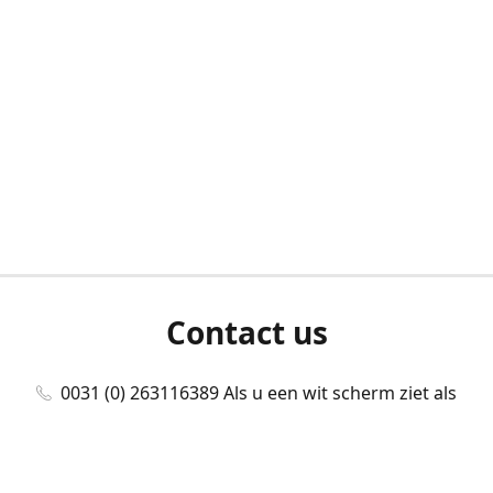
Contact us
0031 (0) 263116389 Als u een wit scherm ziet als
u bent ingelogd, neem dan contact met ons
op./Wenn Sie beim Anmelden einen weißen
Bildschirm sehen, kontaktieren Sie uns bitte./If you
see a white screen after attempting to log in,