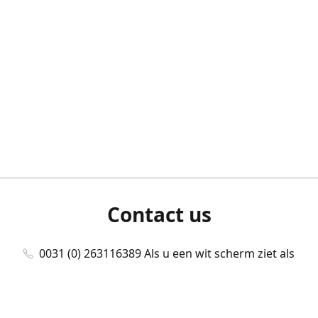
Contact us
0031 (0) 263116389 Als u een wit scherm ziet als
u bent ingelogd, neem dan contact met ons
op./Wenn Sie beim Anmelden einen weißen
Bildschirm sehen, kontaktieren Sie uns bitte./If you
see a white screen after attempting to log in,