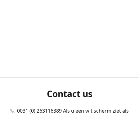
Contact us
0031 (0) 263116389 Als u een wit scherm ziet als
u bent ingelogd, neem dan contact met ons
op./Wenn Sie beim Anmelden einen weißen
Bildschirm sehen, kontaktieren Sie uns bitte./If you
see a white screen after attempting to log in,