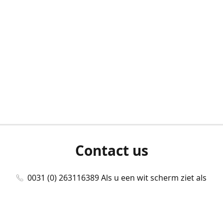
Contact us
0031 (0) 263116389 Als u een wit scherm ziet als
u bent ingelogd, neem dan contact met ons
op./Wenn Sie beim Anmelden einen weißen
Bildschirm sehen, kontaktieren Sie uns bitte./If you
see a white screen after attempting to log in,