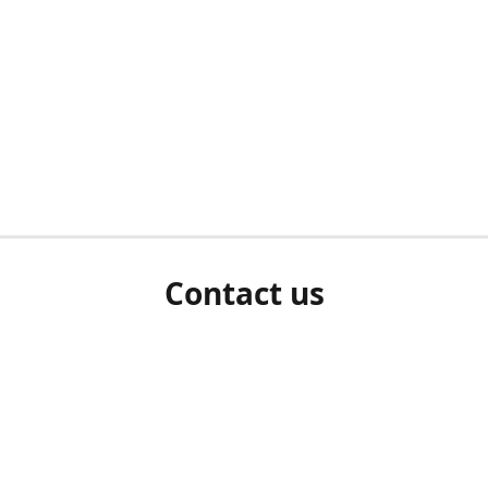
Contact us
herm ziet als u bent ingelogd, neem dan contact met ons 
en Sie uns bitte./If you see a white screen after attempting 
entex@engelvaart.com
www.engelvaart.com