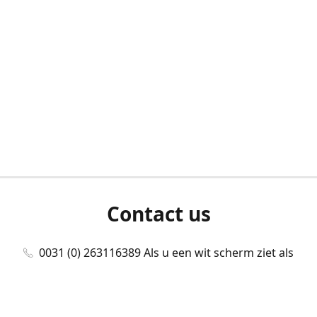
Contact us
0031 (0) 263116389 Als u een wit scherm ziet als
u bent ingelogd, neem dan contact met ons
op./Wenn Sie beim Anmelden einen weißen
Bildschirm sehen, kontaktieren Sie uns bitte./If you
see a white screen after attempting to log in,