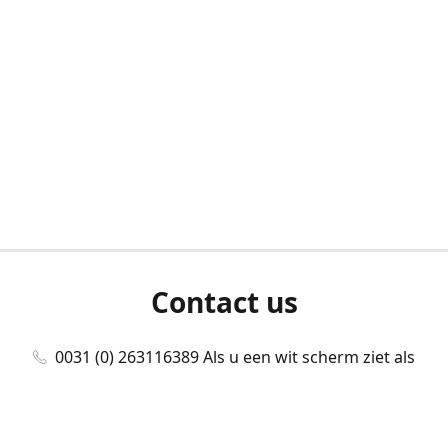
Contact us
0031 (0) 263116389 Als u een wit scherm ziet als
u bent ingelogd, neem dan contact met ons
op./Wenn Sie beim Anmelden einen weißen
Bildschirm sehen, kontaktieren Sie uns bitte./If you
see a white screen after attempting to log in,