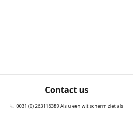
Contact us
0031 (0) 263116389 Als u een wit scherm ziet als
u bent ingelogd, neem dan contact met ons
op./Wenn Sie beim Anmelden einen weißen
Bildschirm sehen, kontaktieren Sie uns bitte./If you
see a white screen after attempting to log in,