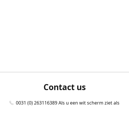
Contact us
0031 (0) 263116389 Als u een wit scherm ziet als
u bent ingelogd, neem dan contact met ons
op./Wenn Sie beim Anmelden einen weißen
Bildschirm sehen, kontaktieren Sie uns bitte./If you
see a white screen after attempting to log in,