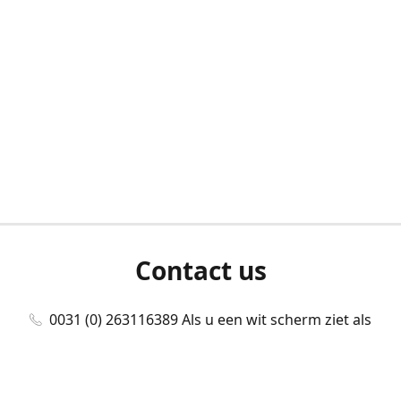
Contact us
0031 (0) 263116389 Als u een wit scherm ziet als
u bent ingelogd, neem dan contact met ons
op./Wenn Sie beim Anmelden einen weißen
Bildschirm sehen, kontaktieren Sie uns bitte./If you
see a white screen after attempting to log in,