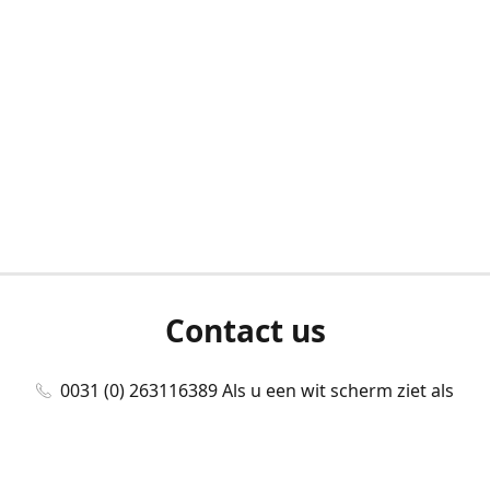
Contact us
0031 (0) 263116389 Als u een wit scherm ziet als
u bent ingelogd, neem dan contact met ons
op./Wenn Sie beim Anmelden einen weißen
Bildschirm sehen, kontaktieren Sie uns bitte./If you
see a white screen after attempting to log in,