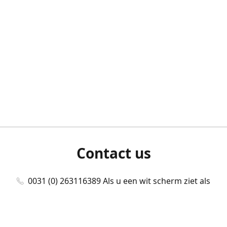
Contact us
0031 (0) 263116389 Als u een wit scherm ziet als
u bent ingelogd, neem dan contact met ons
op./Wenn Sie beim Anmelden einen weißen
Bildschirm sehen, kontaktieren Sie uns bitte./If you
see a white screen after attempting to log in,