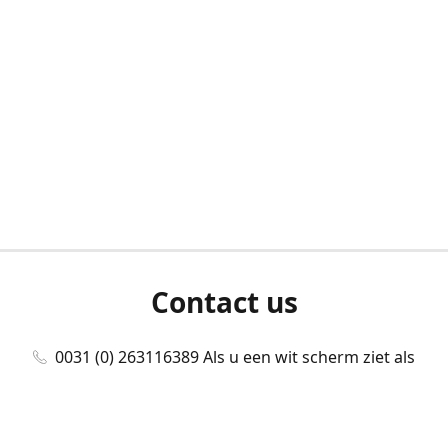
Contact us
0031 (0) 263116389 Als u een wit scherm ziet als
u bent ingelogd, neem dan contact met ons
op./Wenn Sie beim Anmelden einen weißen
Bildschirm sehen, kontaktieren Sie uns bitte./If you
see a white screen after attempting to log in,