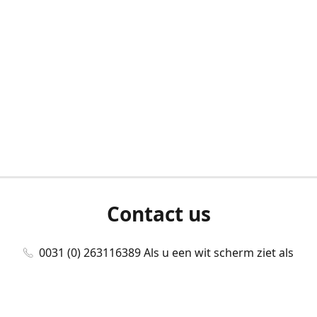
Contact us
0031 (0) 263116389 Als u een wit scherm ziet als
u bent ingelogd, neem dan contact met ons
op./Wenn Sie beim Anmelden einen weißen
Bildschirm sehen, kontaktieren Sie uns bitte./If you
see a white screen after attempting to log in,