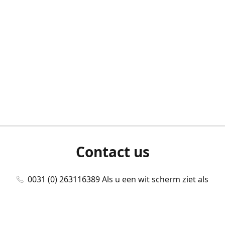
Contact us
0031 (0) 263116389 Als u een wit scherm ziet als
u bent ingelogd, neem dan contact met ons
op./Wenn Sie beim Anmelden einen weißen
Bildschirm sehen, kontaktieren Sie uns bitte./If you
see a white screen after attempting to log in,